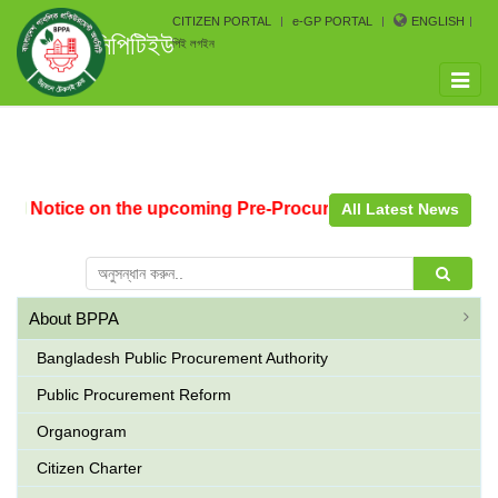
CITIZEN PORTAL
e-GP PORTAL
ENGLISH
সিপিটিইউ
পিই লগইন
Toggle
naviga
otice on the upcoming Pre-Procurement Conference arrang
All Latest News
About BPPA
Bangladesh Public Procurement Authority
Public Procurement Reform
Organogram
Citizen Charter