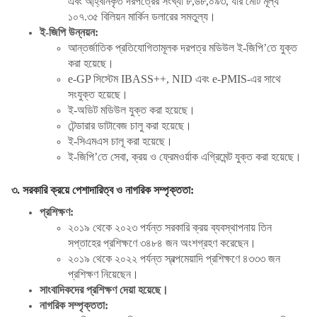
এবং আ্হ্বানকৃত দরপত্রের সংখ্যা ৮,৬৮,০৯৩, যার মোট মূল্য
১০৭.৩৫ বিলিয়ন মার্কিন ডলারের সমতুল্য।
ই-জিপি উন্নয়ন:
আন্তর্জাতিক প্রতিযোগিতামূলক দরপত্র মডিউল ই-জিপি’তে যুক্ত
করা হয়েছে।
e-GP সিস্টেম IBASS++, NID এবং e-PMIS-এর সাথে
সংযুক্ত হয়েছে।
ই-অডিট মডিউল ‍যুক্ত করা হয়েছে।
টেন্ডারার ডাটাবেজ চালু করা হয়েছে।
ই-সিএমএস চালূ করা হয়েছে।
ই-জিপি’তে সেবা, ক্রয় ও ফ্রেমওর্য়াক এগ্রিমেন্ট যুক্ত করা হয়েছে।
৩. সরকারি ক্রয়ে পেশাদারিত্ব ও নাগরিক সম্পৃক্ততা:
প্রশিক্ষণ:
২০১৯ থেকে ২০২৩ পর্যন্ত সরকারি ক্রয় ব্যবস্থাপনায় তিন
সপ্তাহের প্রশিক্ষণে ৩৪৮৪ জন অংশগ্রহণ করেছেন।
২০১৯ থেকে ২০২২ পর্যন্ত স্বল্পমেয়াদি প্রশিক্ষণে ৪৩৩৩ জন
প্রশিক্ষণ নিয়েছেন।
সাংবাদিকদের প্রশিক্ষণ দেয়া হয়েছে।
নাগরিক সম্পৃক্ততা: