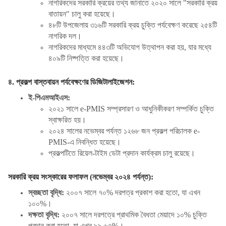
নাগরিকদের সরকারি ক্রয়ের তথ্য জানাতে ২০২০ সালে "সরকারি ক্রয়
বাতায়ন" চালু করা হয়েছে।
৪৮টি উপজেলায় ৩১৬টি সরকারি ক্রয় চুক্তি পর্যবেক্ষণ করেছে ২৫৪টি
নাগরিক দল।
নাগরিকদের মাধ্যমে ৪৪৩টি অভিযোগ উত্থাপন করা হয়, যার মধ্যে
৪০৯টি নিষ্পত্তি করা হয়েছে।
৪. প্রকল্প বাস্তবায়ন পর্যবেক্ষণের ডিজিটালাইজেশন:
ই-পিএমআইএস:
২০২১ সালে
e-PMIS সম্প্রসারণ ও আধুনিকীকরণ সম্পর্কিত চুক্তি
স্বাক্ষরিত হয়।
২০২৪ সালের নভেম্বর পর্যন্ত ১২৬৮ জন প্রকল্প পরিচালক
e-
PMIS-এ নিবন্ধিত হয়েছে।
প্রকল্পটিতে রিয়েল-টাইম ডেটা প্রদান কার্যক্রম চালু রয়েছে।
সরকারি ক্রয় সংস্কারের ফলাফল (নভেম্বর ২০২৪ পর্যন্ত):
স্বচ্ছতা বৃদ্ধি:
২০০৭ সালে ৭০% দরপত্র প্রকাশ করা হতো
, যা এখন
১০০%।
দক্ষতা বৃদ্ধি:
২০০৭ সালে দরপত্রে প্রাথমিক বৈধতা মেয়াদে ১০% চুক্তি
প্রদান করা হতো
, যা এখন ৯৯.৬৭%।