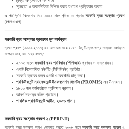
চুক্তি বাস্তবায়নে অদক্ষতা
স্বচ্ছতা ও জবাবদিহিতা নিশ্চিত করার যথাযথ প্রক্রিয়ার অভাব
এ পরিস্থিতি বিবেচনায় নিয়ে ২০০২ সালে গৃহীত হয় প্রথম
সরকারি ক্রয় সংস্কার প্রকল্প
(পিপিআরপি)।
সরকারি ক্রয় সংস্কার প্রকল্পের মূল কার্যক্রম
প্রথম প্রকল্প (২০০২-২০০৭) এর আওতায় সরকার বেশ কিছু উল্লেখযোগ্য সংস্কার কার্যক্রম
সম্পন্ন করে
, যার মধ্যে রয়েছে:
২০০৩ সালে
সরকারি ক্রয় প্রবিধান (
পিপিআর)
প্রণয়ন ও বাস্তবায়ন।
একটি বিশেষায়িত ইউনিট (
সিপিটিইউ) প্রতিষ্ঠা।
সরকারি ক্রয়ের জন্য একটি ওয়েবসাইট চালু করা।
প্রকিউরমেন্ট ম্যানেজমেন্ট ইনফরমেশন সিস্টেম (
PROMIS)
এর উন্নয়ন।
১৮০০ জন কর্মকর্তাকে প্রশিক্ষণ প্রদান।
আদর্শ দরপত্র দলিল প্রণয়ন।
পাবলিক প্রকিউরমেন্ট আইন, ২০০৬ পাস।
সরকারি ক্রয় সংস্কার প্রকল্প
২ (PPRP-II)
সরকারি ক্রয় সংস্কার আরও জোরদার করতে
২০০৮ সালে
সরকারি ক্রয় সংস্কার প্রকল্প
২