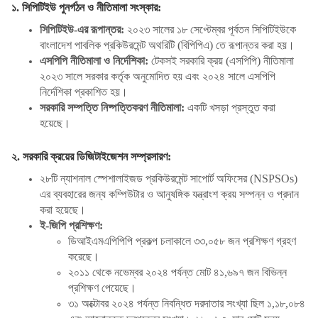
১. সিপিটিইউ পুনর্গঠন ও নীতিমালা সংস্কার:
সিপিটিইউ-এর রূপান্তর:
২০২৩ সালের ১৮ সেপ্টেম্বর পূর্বতন সিপিটিইউকে
বাংলাদেশ পাবলিক প্রকিউরমেন্ট অথরিটি (
বিপিপিএ) তে রূপান্তর করা হয়।
এসপিপি নীতিমালা ও নির্দেশিকা:
টেকসই সরকারি ক্রয় (
এসপিপি) নীতিমালা
২০২৩ সালে সরকার কর্তৃক অনুমোদিত হয় এবং ২০২৪ সালে এসপিপি
নির্দেশিকা প্রকাশিত হয়।
সরকারি সম্পত্তি নিষ্পত্তিকরণ নীতিমালা:
একটি খসড়া প্রস্তুত করা
হয়েছে।
২. সরকারি ক্রয়ের ডিজিটাইজেশন সম্প্রসারণ:
২৮টি ন্যাশনাল স্পেশালাইজড প্রকিউরমেন্ট সাপোর্ট অফিসের (
NSPSOs)
এর ব্যবহারের জন্য কম্পিউটার ও আনুষঙ্গিক যন্ত্রাংশ ক্রয় সম্পন্ন ও প্রদান
করা হয়েছে।
ই-জিপি প্রশিক্ষণ:
ডিআইএমএপিপিপি প্রকল্প চলাকালে ৩৩
,০৫৮ জন প্রশিক্ষণ গ্রহণ
করেছে।
২০১১ থেকে নভেম্বর ২০২৪ পর্যন্ত মোট ৪১
,৬৯৭ জন বিভিন্ন
প্রশিক্ষণ পেয়েছে।
৩১ অক্টোবর ২০২৪ পর্যন্ত নিবন্ধিত দরদাতার সংখ্যা ছিল ১
,১৮,০৮৪