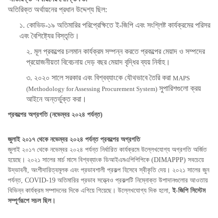
অতিরিক্ত অর্থায়নের প্রধান উদ্দেশ্য ছিল:
১. কোভিড-১৯ অতিমারির পরিপ্রেক্ষিতে ই-জিপি এবং সংশ্লিষ্ট কার্যক্রমের পরিসর
এবং বৈশিষ্ট্যের বিস্তৃতি।
২. মূল প্রকল্পের চলমান কার্যক্রম সম্পন্ন করতে প্রকল্পের মেয়াদ ও সম্পদের
প্রয়োজনীয়তা বিবেচনায় দেড় বছর মেয়াদ বৃদ্ধির ব্যয় নির্বাহ।
৩. ২০২০ সালে
সরকার এবং বিশ্বব্যাংকে যৌথভাবে তৈরি করা
MAPS
সুপারিশগুলো ক্রয়
(Methodology for Assessing Procurement System)
আইনে অন্তর্ভুক্ত করা।
প্রকল্পের অগ্রগতি
(নভেম্বর ২০২৪ পর্যন্ত)
জুলাই ২০১৭ থেকে নভেম্বর ২০২৪ পর্যন্ত প্রকল্পের অগ্রগতি
জুলাই ২০১৭ থেকে নভেম্বর ২০২৪ পর্যন্ত নির্ধারিত কার্যক্রমে উল্লেখযোগ্য অগ্রগতি অর্জিত
হয়েছে। ২০২১ সালের মার্চ মাসে বিশ্বব্যাংক ডিআইএমএপিপিপিকে (DIMAPPP) সবচেয়ে
উদ্ভাবনী, অংশীদারিত্বমূলক এবং প্রভাবশালী প্রকল্প হিসেবে স্বীকৃতি দেয়। ২০২১ সালের জুন
পর্যন্ত, COVID-19 অতিমারির প্রভাব সত্ত্বেও প্রকল্পটি নিম্নোক্ত উপাদানগুলোর আওতায়
বিভিন্ন কার্যক্রম সম্পাদনের দিকে এগিয়ে গিয়েছে। উল্লেখযোগ্য দিক হলো,
ই-জিপি সিস্টেম
সম্পূর্ণরূপে সচল ছিল।