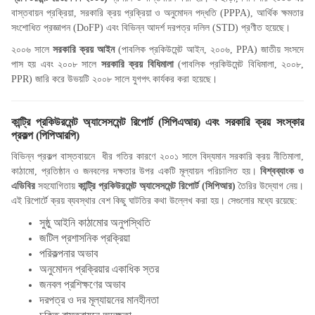
বাস্তবায়ন প্রক্রিয়া, সরকারি ক্রয় প্রক্রিয়া ও অনুমোদন পদ্ধতি (PPPA), আর্থিক ক্ষমতার
সংশোধিত প্রজ্ঞাপন (DoFP) এবং বিভিন্ন আদর্শ দরপত্র দলিল (STD) প্রণীত হয়েছে।
২০০৬ সালে
সরকারি ক্রয় আইন
(পাবলিক প্রকিউমেন্ট আইন, ২০০৬, PPA) জাতীয় সংসদে
পাস হয় এবং ২০০৮ সালে
সরকারি ক্রয় বিধিমালা
(পাবলিক প্রকিউমেন্ট বিধিমালা, ২০০৮,
PPR) জারি করে উভয়টি ২০০৮ সালে যুগপৎ কার্যকর করা হয়েছে।
কান্ট্রি প্রকিউরমেন্ট অ্যাসেসমেন্ট রিপোর্ট (
সিপিএআর) এবং সরকারি ক্রয় সংস্কার
প্রকল্প (পিপিআরপি)
বিভিন্ন প্রকল্প বাস্তবায়নে ধীর গতির কারণে ২০০১ সালে বিদ্যমান সরকারি ক্রয় নীতিমালা
,
কাঠামো, প্রতিষ্ঠান ও জনবলের দক্ষতার উপর একটি মূল্যায়ন পরিচালিত হয়।
বিশ্বব্যাংক ও
এডিবির
সহযোগিতায়
কান্ট্রি প্রকিউরমেন্ট অ্যাসেসমেন্ট রিপোর্ট (
সিপিআর)
তৈরির উদ্যোগ নেয়।
এই রিপোর্টে ক্রয় ব্যবস্থার বেশ কিছু ঘাটতির কথা উল্লেখ করা হয়। সেগুলোর মধ্যে রয়েছে:
সুষ্ঠু আইনি কাঠামোর অনুপস্থিতি
জটিল প্রশাসনিক প্রক্রিয়া
পরিকল্পনার অভাব
অনুমোদন প্রক্রিয়ার একাধিক স্তর
জনবল প্রশিক্ষণের অভাব
দরপত্র ও দর মূল্যায়নের মানহীনতা