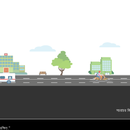
সচরাচর জি
ক্ষিত."