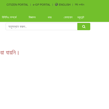
CITIZEN PORTAL
e-GP PORTAL
ENGLISH
পিই লগইন
বিপিপিএ সম্পর্কে
বিজ্ঞাপন
খবর
যোগাযোগ
ডকুমেন্ট
rence arranged by Bangladesh CoastGuard for the procure
ওয়া যায়নি।