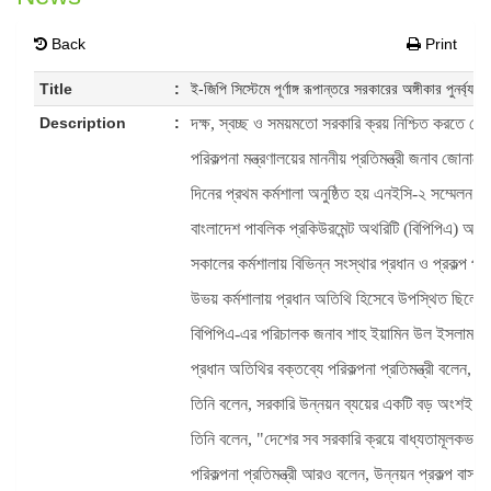
Back
Print
Title
:
ই-জিপি সিস্টেমে পূর্ণাঙ্গ রূপান্তরে সরকারের অঙ্গীকার পুনর্ব্যক্ত
Description
:
দক্ষ, স্বচ্ছ ও সময়মতো সরকারি ক্রয় নিশ্চিত করতে দেশে
পরিকল্পনা মন্ত্রণালয়ের মাননীয় প্রতিমন্ত্রী জনাব জো
দিনের প্রথম কর্মশালা অনুষ্ঠিত হয় এনইসি-২ সম্মেলন কক
বাংলাদেশ পাবলিক প্রকিউরমেন্ট অথরিটি (বিপিপিএ) আয়ো
সকালের কর্মশালায় বিভিন্ন সংস্থার প্রধান ও প্রকল্প 
উভয় কর্মশালায় প্রধান অতিথি হিসেবে উপস্থিত ছিলেন প
বিপিপিএ-এর পরিচালক জনাব শাহ ইয়ামিন উল ইসলাম উভয়
প্রধান অতিথির বক্তব্যে পরিকল্পনা প্রতিমন্ত্রী বলেন, উন
তিনি বলেন, সরকারি উন্নয়ন ব্যয়ের একটি বড় অংশই সরকা
তিনি বলেন, "দেশের সব সরকারি ক্রয়ে বাধ্যতামূলকভাব
পরিকল্পনা প্রতিমন্ত্রী আরও বলেন, উন্নয়ন প্রকল্প বাস্