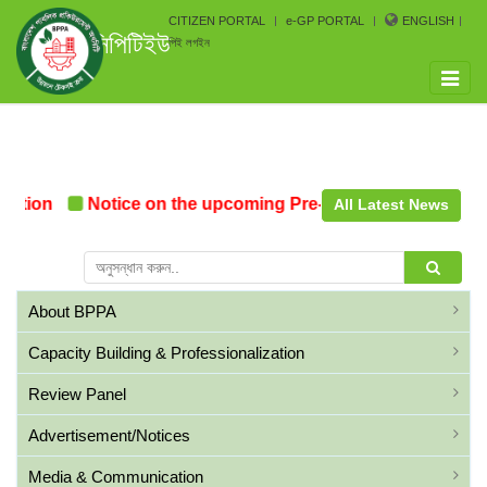
CITIZEN PORTAL
e-GP PORTAL
ENGLISH
সিপিটিইউ
পিই লগইন
Toggle
naviga
tion
Notice on the upcoming Pre-Procurement Confere
All Latest News
About BPPA
Capacity Building & Professionalization
Review Panel
Advertisement/Notices
Media & Communication